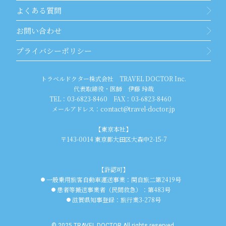
よくある質問
お問い合わせ
プライバシーポリシー
トラベルドクター株式会社 TRAVEL DOCTOR Inc.
代表取締役・医師 伊藤 玲哉
TEL：
03-6823-8460
FAX：
03-6823-8460
メールアドレス：
contact@travel-doctor.jp
【東京本社】
〒143-0014 東京都大田区大森中2-15-7
【許認可】
一般乗用旅客自動車運送事業：関自旅二第2419号
●
患者等搬送事業者（民間救急）：第483号
●
滋賀県知事登録：旅行業3-278号
●
© 2025 TRAVEL DOCTOR All rights reserved.